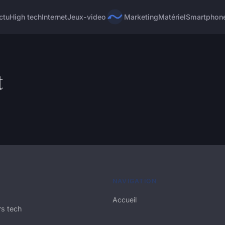
ctu
High tech
Internet
Jeux-video
Marketing
Matériel
Smartphon
t
NAVIGATION
Accueil
rs tech